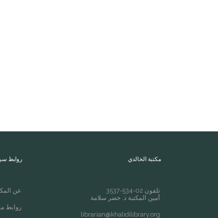
مكتبة الخالدي
روابط سر
تلفون 02-534-3537
عن المكت
أمين المكتبة د. خضر سلامة
روابط مف
librarian@khalidilibrary.org