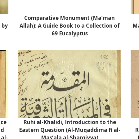
Comparative Monument (Ma’man
 by
Allah): A Guide Book to a Collection of
Ma
69 Eucalyptus
nce
Ruhi al-Khalidi, Introduction to the
nd
Eastern Question (Al-Muqaddima fi al-
R
 al-
Mas’ala al-Sharqiyya)