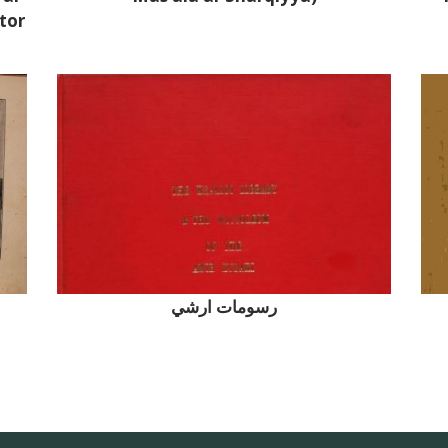
ctor
رسومات ارشي